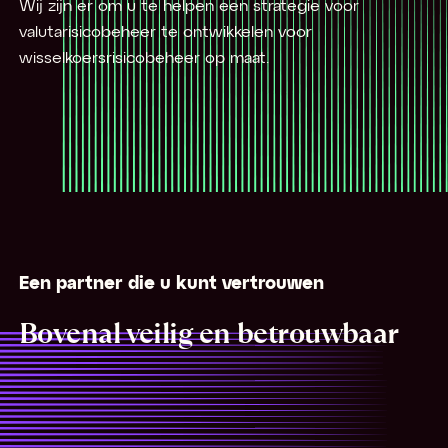
Wij zijn er om u te helpen een strategie voor
valutarisicobeheer te ontwikkelen voor
wisselkoersrisicobeheer op maat.
Een partner die u kunt vertrouwen
Bovenal veilig en betrouwbaar