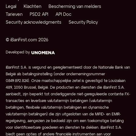
Legal
Klachten
Bescherming van melders
Tarieven
PSD2 API
API Doc
Security acknowledgments
Security Policy
© iBanFirst.com
2026
Developed by
iBanFirst S.A. is vergund en gereglementeerd door de Nationale Bank van
België als betalingsinstelling (onder ondernemingsnummer
0849.872.824). Onze maatschappelijke zetel is gevestigd te Louizalaan
489, 1050 Brussel, België. De producten en diensten die iBanFirst S.A.
aanbiedt, zijn beperkt tot onderliggende niet-gereguleerde contante FX-
transacties en leverbare valutatermijn betalingen (valutatermijn
betalingen, flexibele valutatermijn betalingen en dynamische
valutatermijn betalingen) die zijn uitgesloten van de MiFID- en EMIR-
regelgeving, aangezien ze bedoeld zijn om een toekomstige betaling
voor identificeerbare goederen en diensten te dekken. iBanFirst S.A.
biedt geen opties of andere financiële instrumenten aan voor