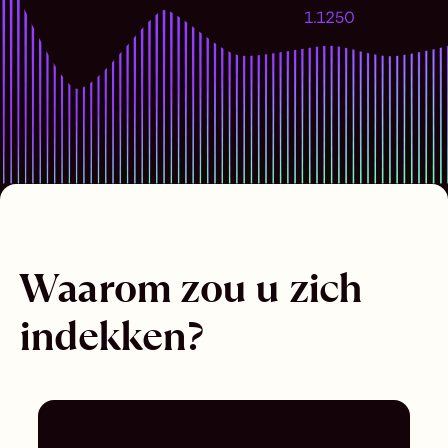
Waarom zou u zich
indekken?